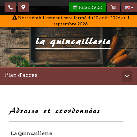
RÉSERVER
Notre établissement sera fermé du 10 août 2026 au 1
septembre 2026.
la quincaillerie
Plan d'accès
Men
princ
Adresse et coordonnées
La Quincaillerie