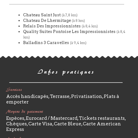
Chateau Saint Just
(à 7,8 km)
Chateau De Lhermitage
(à 8 km)
Relais Des Impressionnistes
(à 8,4 km)
Quality Suites Pontoise Les Impressionnistes
(à 8,4
km)
Balladins 3 Caravelles
(à 9,4 km)
Infos pratiques
Services
Accès handicapés, Terrasse, Privatisation, Plats à
emporter
Moyens de paiement
Espèces, Eurocard / Mastercard, Tickets restaurants,
Chèques, Carte Visa, Carte Bleue, Carte American
Express